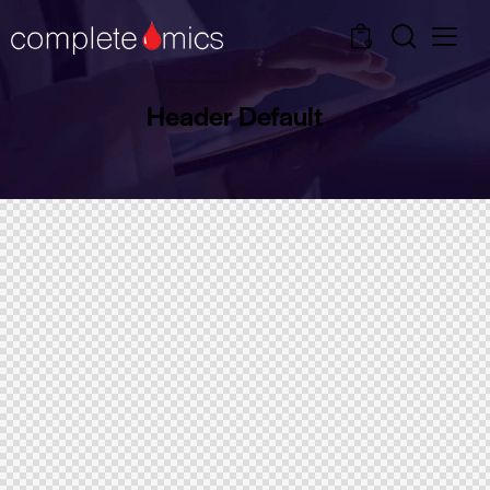
0
Header Default